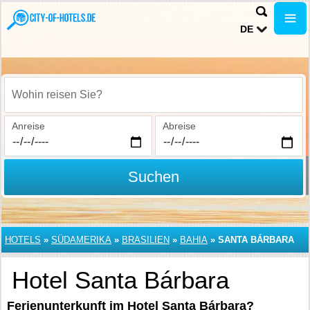
DE
Wohin reisen Sie?
Anreise
Abreise
Suchen
HOTELS
»
SÜDAMERIKA
»
BRASILIEN
»
BAHIA
»
SANTA BÁRBARA
Hotel Santa Bárbara
Ferienunterkunft im Hotel Santa Bárbara?