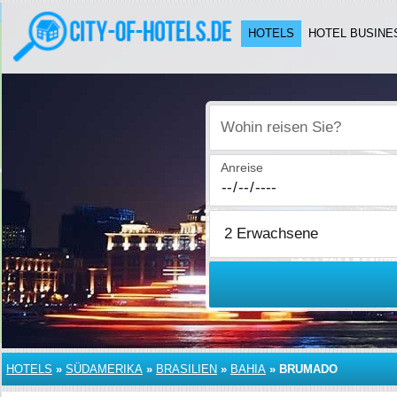
HOTELS
HOTEL BUSINE
Wohin reisen Sie?
Anreise
HOTELS
»
SÜDAMERIKA
»
BRASILIEN
»
BAHIA
»
BRUMADO