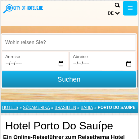
DE
Wohin reisen Sie?
Anreise
Abreise
Suchen
HOTELS
»
SÜDAMERIKA
»
BRASILIEN
»
BAHIA
»
PORTO DO SAUÍPE
Hotel Porto Do Sauípe
Ein Online-Reiseführer zum Reisethema Hotel