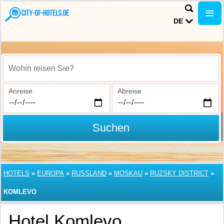
DE
Wohin reisen Sie?
Anreise
Abreise
Suchen
HOTELS
»
EUROPA
»
RUSSLAND
»
MOSKAU
»
RUZSKY DISTRICT
»
KOMLEVO
Hotel Komlevo