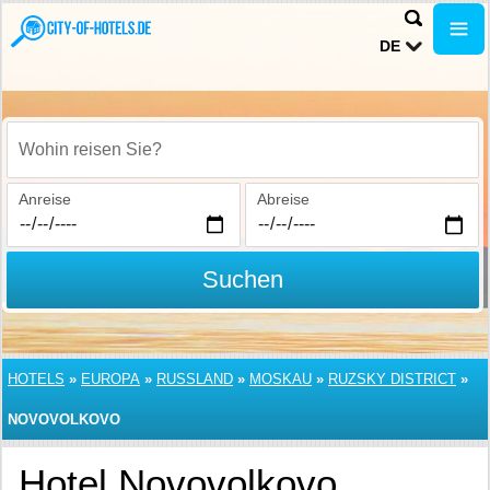
DE
Wohin reisen Sie?
Anreise
Abreise
Suchen
HOTELS
»
EUROPA
»
RUSSLAND
»
MOSKAU
»
RUZSKY DISTRICT
»
NOVOVOLKOVO
Hotel Novovolkovo