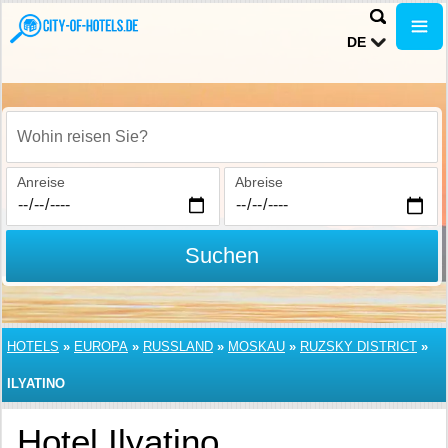
DE
Wohin reisen Sie?
Anreise
Abreise
Suchen
HOTELS
»
EUROPA
»
RUSSLAND
»
MOSKAU
»
RUZSKY DISTRICT
»
ILYATINO
Hotel Ilyatino