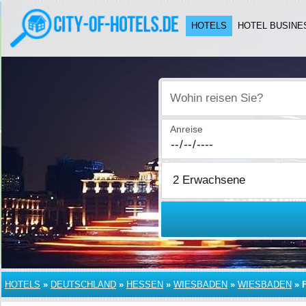
HOTELS
HOTEL BUSINE
Wohin reisen Sie?
Anreise
HOTELS
»
DEUTSCHLAND
»
HESSEN
»
WIESBADEN
»
WIESBADEN
»