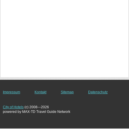
Impressum
Kontakt
Sitemap
Datenschutz
City of Hotels
(c) 2008---2026
powered by MAX-TD Travel Guide Network