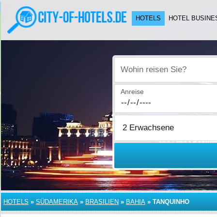
HOTELS
HOTEL BUSINE
Wohin reisen Sie?
Anreise
HOTELS
»
SÜDAMERIKA
»
BRASILIEN
»
BAHIA
»
TANQUINHO