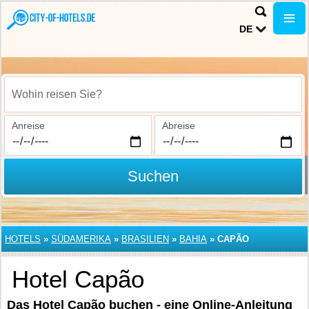
DE
Wohin reisen Sie?
Anreise
Abreise
Suchen
HOTELS
»
SÜDAMERIKA
»
BRASILIEN
»
BAHIA
»
CAPÃO
Hotel Capão
Das Hotel Capão buchen - eine Online-Anleitung