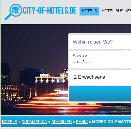
HOTELS
HOTEL BUSINE
Wohin reisen Sie?
Anreise
HOTELS
»
SÜDAMERIKA
»
BRASILIEN
»
BAHIA
»
MORRO DO MAMOT