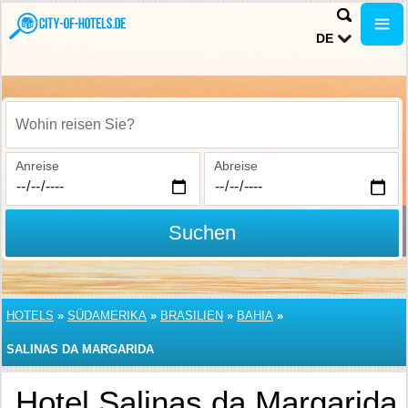
DE
Wohin reisen Sie?
Anreise
Abreise
Suchen
HOTELS
»
SÜDAMERIKA
»
BRASILIEN
»
BAHIA
»
SALINAS DA MARGARIDA
Hotel Salinas da Margarida