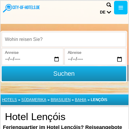
DE
Wohin reisen Sie?
Anreise
Abreise
Suchen
HOTELS
»
SÜDAMERIKA
»
BRASILIEN
»
BAHIA
»
LENÇÓIS
Hotel Lençóis
Ferienquartier im Hotel Lençóis? Reiseangebote