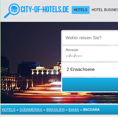
HOTELS
HOTEL BUSINE
Wohin reisen Sie?
Anreise
HOTELS
»
SÜDAMERIKA
»
BRASILIEN
»
BAHIA
»
IBICOARA