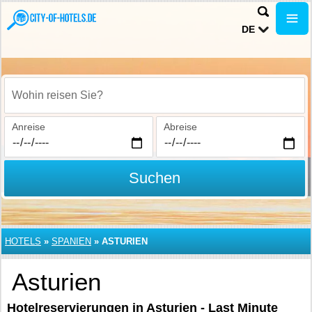
DE
Wohin reisen Sie?
Anreise
Abreise
Suchen
HOTELS
»
SPANIEN
»
ASTURIEN
Asturien
Hotelreservierungen in Asturien - Last Minute