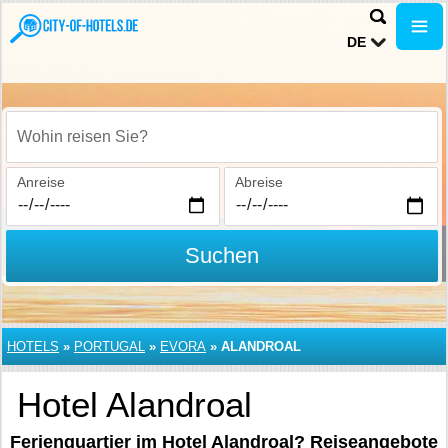
DE
Wohin reisen Sie?
Anreise
Abreise
Suchen
HOTELS
»
PORTUGAL
»
EVORA
»
ALANDROAL
Hotel Alandroal
Ferienquartier im Hotel Alandroal? Reiseangebote