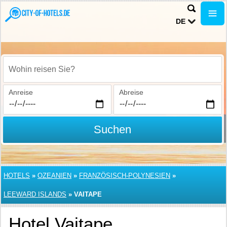
DE
Wohin reisen Sie?
Anreise
Abreise
Suchen
HOTELS
»
OZEANIEN
»
FRANZÖSISCH-POLYNESIEN
»
LEEWARD ISLANDS
»
VAITAPE
Hotel Vaitape