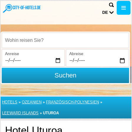
DE
Wohin reisen Sie?
Anreise
Abreise
Suchen
HOTELS
»
OZEANIEN
»
FRANZÖSISCH-POLYNESIEN
»
LEEWARD ISLANDS
»
UTUROA
Hotel Uturoa