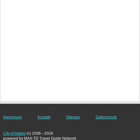
Impressum
Kontakt
Sitemap
Datenschutz
City of Hotels
(c) 2008---2026
powered by MAX-TD Travel Guide Network