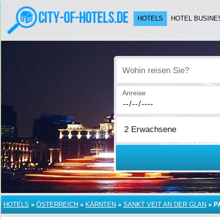
HOTELS
HOTEL BUSINE
Wohin reisen Sie?
Anreise
HOTELS
»
ÖSTERREICH
»
KÄRNTEN
»
SANKT VEIT AN DER GLAN
»
P