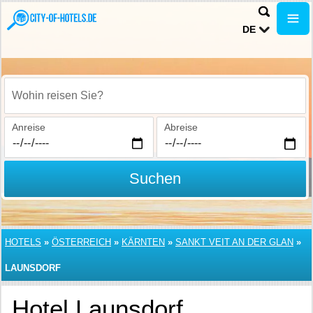
DE
Wohin reisen Sie?
Anreise
Abreise
Suchen
HOTELS
»
ÖSTERREICH
»
KÄRNTEN
»
SANKT VEIT AN DER GLAN
»
LAUNSDORF
Hotel Launsdorf