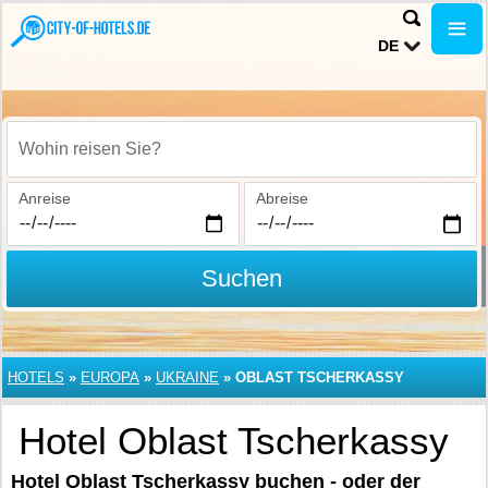
DE
Wohin reisen Sie?
Anreise
Abreise
Suchen
HOTELS
»
EUROPA
»
UKRAINE
»
OBLAST TSCHERKASSY
Hotel Oblast Tscherkassy
Hotel Oblast Tscherkassy buchen - oder der