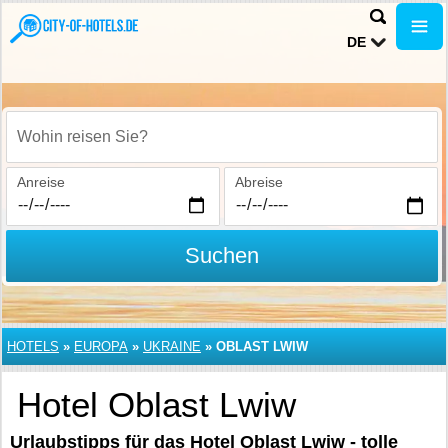
DE
Wohin reisen Sie?
Anreise
Abreise
Suchen
HOTELS
»
EUROPA
»
UKRAINE
»
OBLAST LWIW
Hotel Oblast Lwiw
Urlaubstipps für das Hotel Oblast Lwiw - tolle