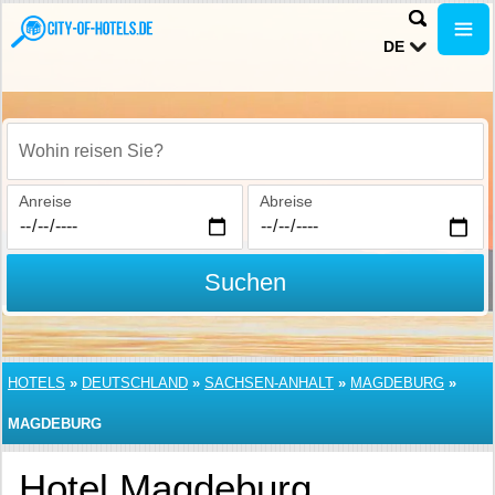
DE
Wohin reisen Sie?
Anreise
Abreise
Suchen
HOTELS
»
DEUTSCHLAND
»
SACHSEN-ANHALT
»
MAGDEBURG
»
MAGDEBURG
Hotel Magdeburg