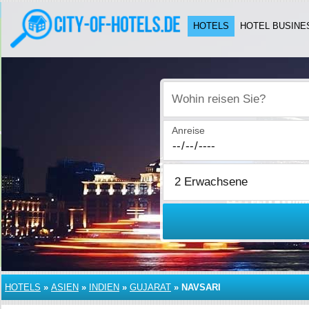
HOTELS
HOTEL BUSINE
Wohin reisen Sie?
Anreise
HOTELS
»
ASIEN
»
INDIEN
»
GUJARAT
»
NAVSARI