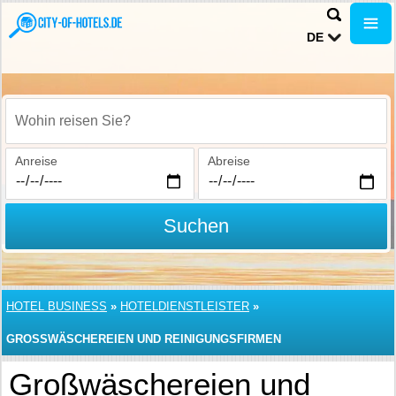
DE
Wohin reisen Sie?
Anreise
Abreise
Suchen
HOTEL BUSINESS
»
HOTELDIENSTLEISTER
»
GROSSWÄSCHEREIEN UND REINIGUNGSFIRMEN
Großwäschereien und