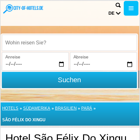
DE
Wohin reisen Sie?
Anreise
Abreise
Suchen
HOTELS
»
SÜDAMERIKA
»
BRASILIEN
»
PARÁ
»
SÃO FÉLIX DO XINGU
Hotel São Félix Do Xingu