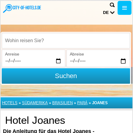
DE
Wohin reisen Sie?
Anreise
Abreise
Suchen
HOTELS
»
SÜDAMERIKA
»
BRASILIEN
»
PARÁ
»
JOANES
Hotel Joanes
Die Anleitung für das Hotel Joanes -