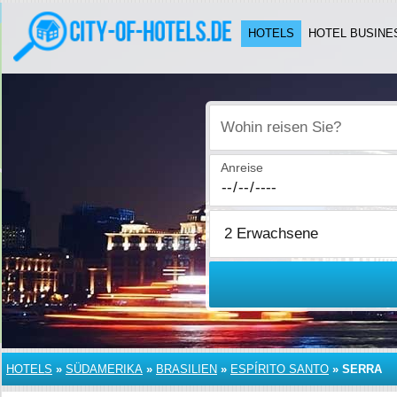
HOTELS
HOTEL BUSINE
Wohin reisen Sie?
Anreise
HOTELS
»
SÜDAMERIKA
»
BRASILIEN
»
ESPÍRITO SANTO
»
SERRA