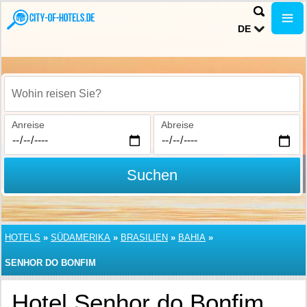
DE
Wohin reisen Sie?
Anreise
Abreise
Suchen
HOTELS
»
SÜDAMERIKA
»
BRASILIEN
»
BAHIA
»
SENHOR DO BONFIM
Hotel Senhor do Bonfim