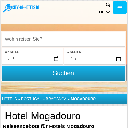
DE
Wohin reisen Sie?
Anreise
Abreise
Suchen
HOTELS
»
PORTUGAL
»
BRAGANCA
»
MOGADOURO
Hotel Mogadouro
Reiseangebote für Hotels Mogadouro