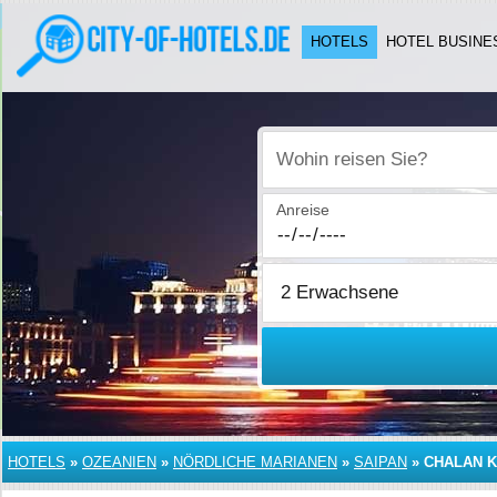
HOTELS
HOTEL BUSINE
Wohin reisen Sie?
Anreise
HOTELS
»
OZEANIEN
»
NÖRDLICHE MARIANEN
»
SAIPAN
»
CHALAN 