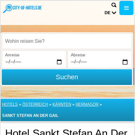
DE
Wohin reisen Sie?
Anreise
Abreise
Suchen
HOTELS
»
ÖSTERREICH
»
KÄRNTEN
»
HERMAGOR
»
SANKT STEFAN AN DER GAIL
Hotel Sankt Stefan An Der