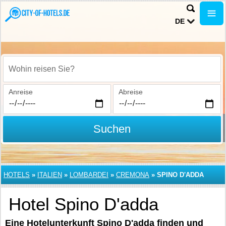
DE
Wohin reisen Sie?
Anreise
Abreise
Suchen
HOTELS
»
ITALIEN
»
LOMBARDEI
»
CREMONA
»
SPINO D'ADDA
Hotel Spino D'adda
Eine Hotelunterkunft Spino D'adda finden und