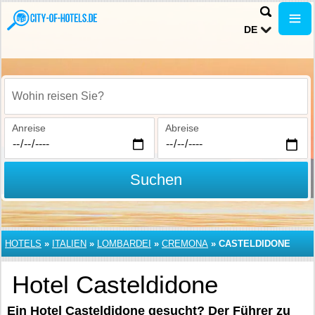
DE
Wohin reisen Sie?
Anreise
Abreise
Suchen
HOTELS
»
ITALIEN
»
LOMBARDEI
»
CREMONA
»
CASTELDIDONE
Hotel Casteldidone
Ein Hotel Casteldidone gesucht? Der Führer zu