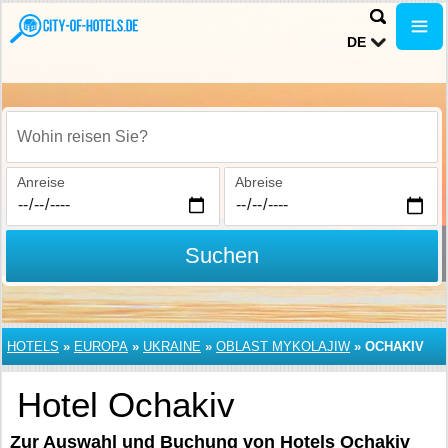
DE
Wohin reisen Sie?
Anreise
Abreise
Suchen
HOTELS
»
EUROPA
»
UKRAINE
»
OBLAST MYKOLAJIW
»
OCHAKIV
Hotel Ochakiv
Zur Auswahl und Buchung von Hotels Ochakiv