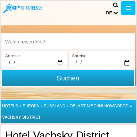
DE
Wohin reisen Sie?
Anreise
Abreise
Suchen
HOTELS
»
EUROPA
»
RUSSLAND
»
OBLAST NISCHNI NOWGOROD
»
VACHSKY DISTRICT
Hotel Vachsky District