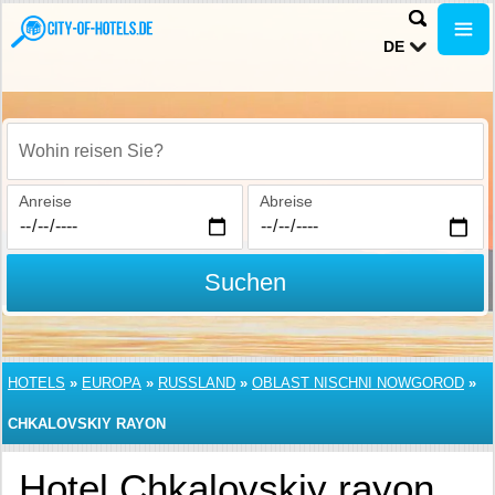
DE
Wohin reisen Sie?
Anreise
Abreise
Suchen
HOTELS
»
EUROPA
»
RUSSLAND
»
OBLAST NISCHNI NOWGOROD
»
CHKALOVSKIY RAYON
Hotel Chkalovskiy rayon