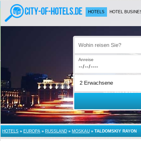
HOTELS
HOTEL BUSINE
Wohin reisen Sie?
Anreise
HOTELS
»
EUROPA
»
RUSSLAND
»
MOSKAU
»
TALDOMSKIY RAYON