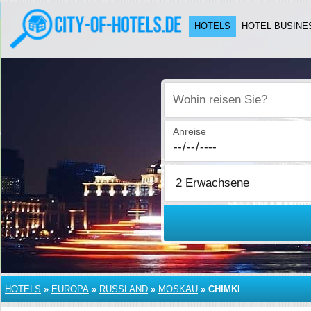
HOTELS
HOTEL BUSINE
Wohin reisen Sie?
Anreise
HOTELS
»
EUROPA
»
RUSSLAND
»
MOSKAU
»
CHIMKI