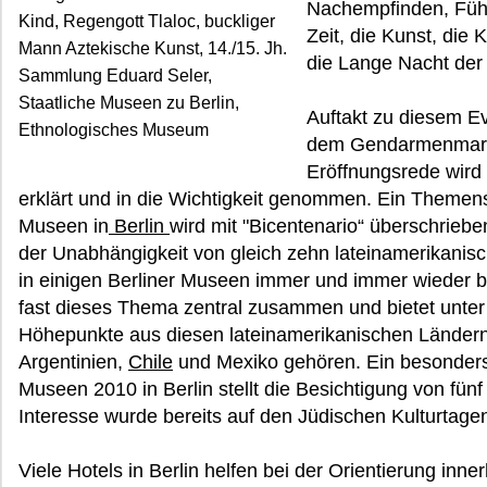
Nachempfinden, Fühl
Kind, Regengott Tlaloc, buckliger
Zeit, die Kunst, die 
Mann Aztekische Kunst, 14./15. Jh.
die Lange Nacht der
Sammlung Eduard Seler,
Staatliche Museen zu Berlin,
Auftakt zu diesem Ev
Ethnologisches Museum
dem Gendarmenmarkt
Eröffnungsrede wird
erklärt und in die Wichtigkeit genommen. Ein Theme
Museen in
Berlin
wird mit "Bicentenario“ überschrie
der Unabhängigkeit von gleich zehn lateinamerikani
in einigen Berliner Museen immer und immer wieder 
fast dieses Thema zentral zusammen und bietet unter
Höhepunkte aus diesen lateinamerikanischen Länder
Argentinien,
Chile
und Mexiko gehören. Ein besonders
Museen 2010 in Berlin stellt die Besichtigung von fün
Interesse wurde bereits auf den Jüdischen Kulturtagen
Viele Hotels in Berlin helfen bei der Orientierung inne