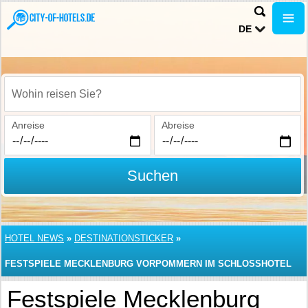
DE
Wohin reisen Sie?
Anreise
Abreise
Suchen
HOTEL NEWS
»
DESTINATIONSTICKER
»
FESTSPIELE MECKLENBURG VORPOMMERN IM SCHLOSSHOTEL
ULRICHSHUSEN
Festspiele Mecklenburg