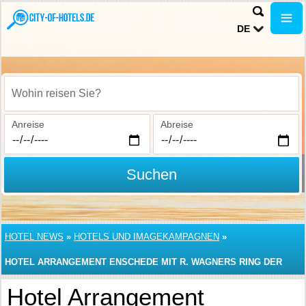
DE
Wohin reisen Sie?
Anreise
Abreise
Suchen
HOTEL NEWS
»
HOTELS UND IMAGEKAMPAGNEN
»
HOTEL ARRANGEMENT ENSCHEDE MIT R. WAGNERS RING DER
NIBELUNGEN
Hotel Arrangement