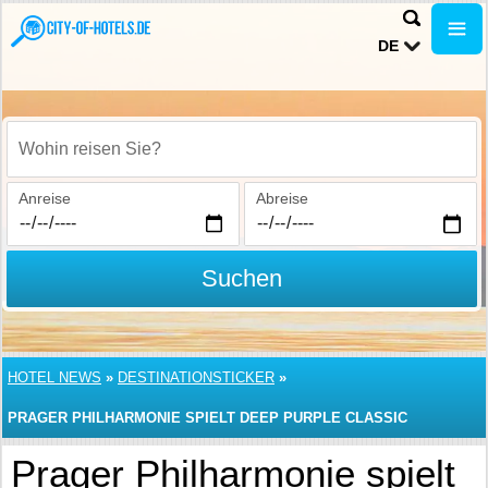
DE
Wohin reisen Sie?
Anreise
Abreise
Suchen
HOTEL NEWS
»
DESTINATIONSTICKER
»
PRAGER PHILHARMONIE SPIELT DEEP PURPLE CLASSIC
Prager Philharmonie spielt