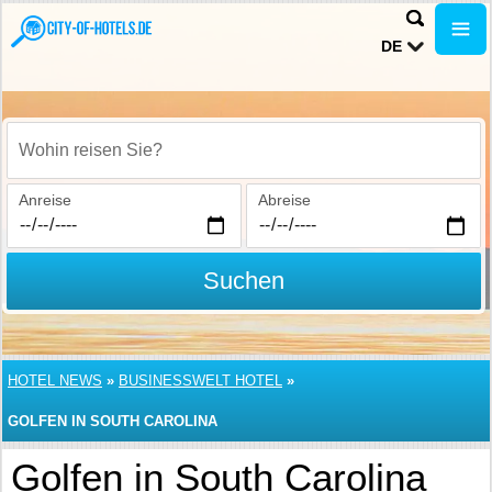
DE
Wohin reisen Sie?
Anreise
Abreise
Suchen
HOTEL NEWS
»
BUSINESSWELT HOTEL
»
GOLFEN IN SOUTH CAROLINA
Golfen in South Carolina