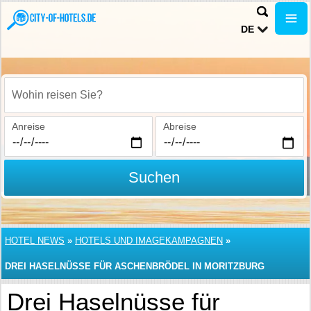
DE
Wohin reisen Sie?
Anreise
Abreise
Suchen
HOTEL NEWS
»
HOTELS UND IMAGEKAMPAGNEN
»
DREI HASELNÜSSE FÜR ASCHENBRÖDEL IN MORITZBURG
Drei Haselnüsse für