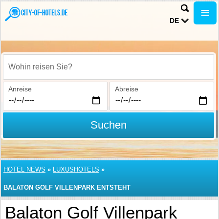
DE
Wohin reisen Sie?
Anreise
Abreise
Suchen
HOTEL NEWS
»
LUXUSHOTELS
»
BALATON GOLF VILLENPARK ENTSTEHT
Balaton Golf Villenpark